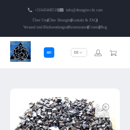
+31643468518
info@shungite-chi.com
Über Uns
Über Shungite
Kontakt & FAQ
Versand und Rücksendungen
Rezensionen
Events
Blog
Shungite-Chi | Groothandel
Echte Shungite Edel uit Karelie
open