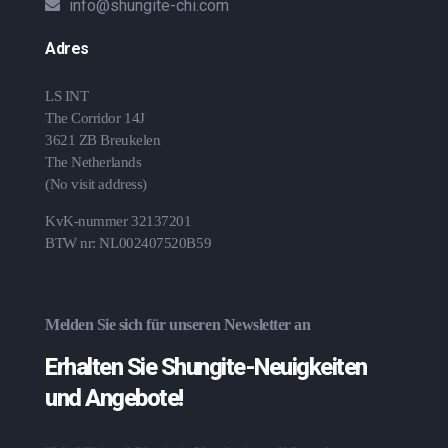
info@shungite-chi.com
Adres
LS INT
The Corridor 14J
3621 ZB Breukelen
The Netherlands
(No visit address)
KvK-nummer 32137201
BTW nr: NL002407520B59
Melden Sie sich für unseren Newsletter an
Erhalten Sie Shungite-Neuigkeiten
und Angebote!