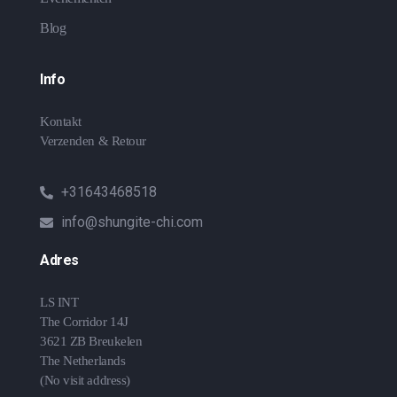
Blog
Info
Kontakt
Verzenden & Retour
+31643468518
info@shungite-chi.com
Adres
LS INT
The Corridor 14J
3621 ZB Breukelen
The Netherlands
(No visit address)