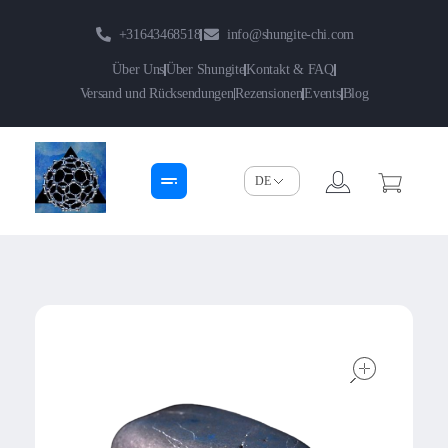
+31643468518
info@shungite-chi.com
Über Uns
Über Shungite
Kontakt & FAQ
Versand und Rücksendungen
Rezensionen
Events
Blog
Shungite-Chi | Groothandel
Echte Shungite Edel uit Karelie
open