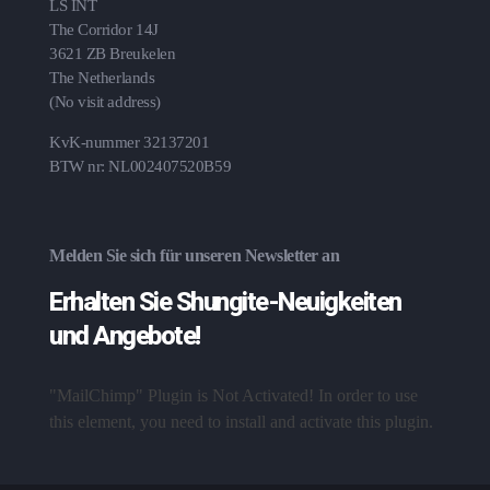
LS INT
The Corridor 14J
3621 ZB Breukelen
The Netherlands
(No visit address)
KvK-nummer 32137201
BTW nr: NL002407520B59
Melden Sie sich für unseren Newsletter an
Erhalten Sie Shungite-Neuigkeiten
und Angebote!
"MailChimp" Plugin is Not Activated!
In order to use
this element, you need to install and activate this plugin.