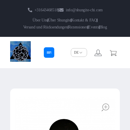
+31643468518
info@shungite-chi.com
Über Uns
Über Shungite
Kontakt & FAQ
Versand und Rücksendungen
Rezensionen
Events
Blog
Shungite-Chi | Groothandel
Echte Shungite Edel uit Karelie
open