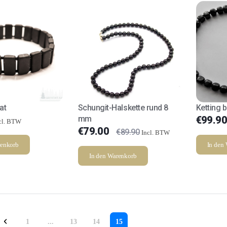
at
Schungit-Halskette rund 8
Ketting b
mm
€
99.90
cl. BTW
€
79.00
€
89.90
Incl. BTW
renkorb
In den
In den Warenkorb
1
...
13
14
15