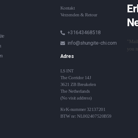
Er
Kontakt
Verzenden & Retour
Ne
+31643468518
ite
"Mail
info@shungite-chi.com
n
you ne
en
Adres
LS INT
The Corridor 14J
3621 ZB Breukelen
The Netherlands
(No visit address)
KvK-nummer 32137201
BTW nr: NL002407520B59