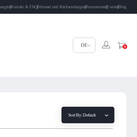
ungite
Kontakt & FAQ
Versand und Rücksendungen
Rezensionen
Events
Blog
0
Sort By:
Default