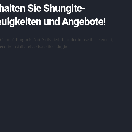
halten Sie Shungite-
uigkeiten und Angebote!
Chimp" Plugin is Not Activated!
In order to use this element,
ed to install and activate this plugin.