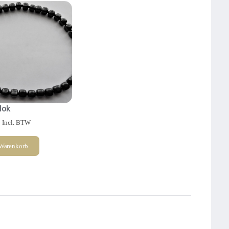
lok
Incl. BTW
 Warenkorb