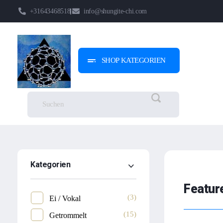
+31643468518
info@shungite-chi.com
SHOP KATEGORIEN
Shungite-Chi | Groothandel
Echte Shungite Edel uit Karelie
Kategorien
Featur
(3)
Ei / Vokal
(15)
Getrommelt