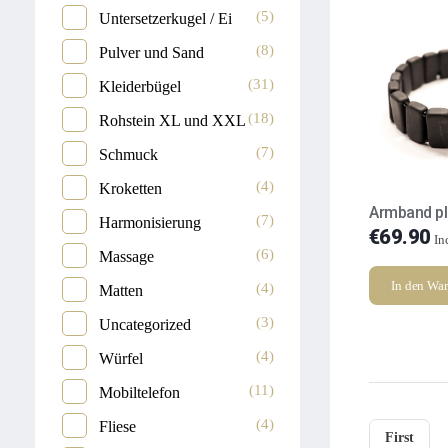
(5)
Untersetzerkugel / Ei
(8)
Pulver und Sand
(31)
Kleiderbügel
(18)
Rohstein XL und XXL
(7)
Schmuck
(4)
Kroketten
Armband pl
(7)
Harmonisierung
€
69.90
In
(6)
Massage
In den Wa
(4)
Matten
(3)
Uncategorized
(4)
Würfel
(11)
Mobiltelefon
(4)
Fliese
First