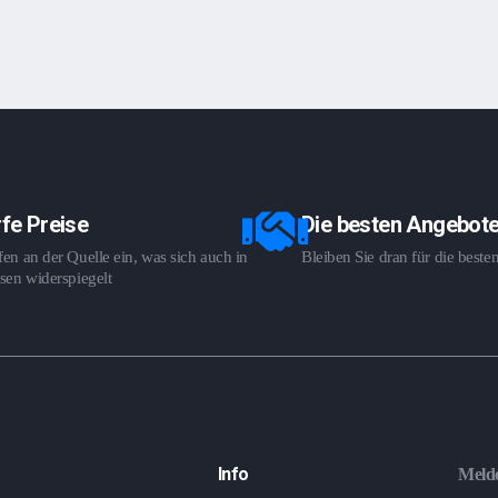
fe Preise
Die besten Angebot
en an der Quelle ein, was sich auch in
Bleiben Sie dran für die best
sen widerspiegelt
Info
Melde