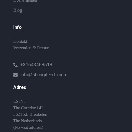
Evenementen
Blog
Info
Kontakt
Verzenden & Retour
+31643468518
info@shungite-chi.com
Adres
LS INT
The Corridor 14J
3621 ZB Breukelen
The Netherlands
(No visit address)