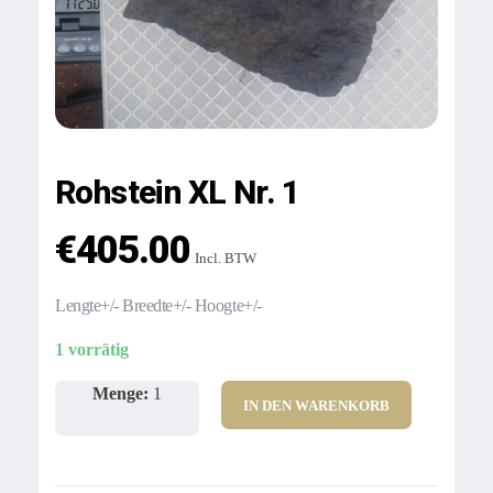
Rohstein XL Nr. 1
€
405.00
Incl. BTW
Lengte+/- Breedte+/- Hoogte+/-
1 vorrätig
Menge:
1
IN DEN WARENKORB