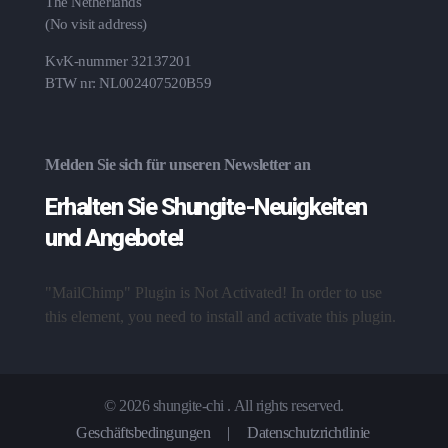
The Netherlands
(No visit address)
KvK-nummer 32137201
BTW nr: NL002407520B59
Melden Sie sich für unseren Newsletter an
Erhalten Sie Shungite-Neuigkeiten
und Angebote!
"MailChimp" Plugin is Not Activated!
In order to use
this element, you need to install and activate this plugin.
© 2026 shungite-chi . All rights reserved.
Geschäftsbedingungen
|
Datenschutzrichtlinie