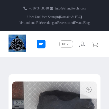
+31643468518
info@shungite-chi.com
Über Uns
Über Shungite
Kontakt & FAQ
Versand und Rücksendungen
Rezensionen
Events
Blog
Shungite-Chi | Groothandel
Echte Shungite Edel uit Karelie
open