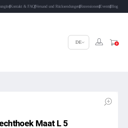
ungite
Kontakt & FAQ
Versand und Rücksendungen
Rezensionen
Events
Blog
0
open
echthoek Maat L 5