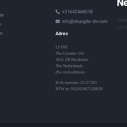
Ne
+31643468518
ite
"Mail
info@shungite-chi.com
n
you ne
en
Adres
LS INT
The Corridor 14J
3621 ZB Breukelen
The Netherlands
(No visit address)
KvK-nummer 32137201
BTW nr: NL002407520B59