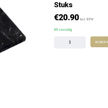
Stuks
€
20.90
Incl. BTW
89 vorrätig
IN DEN