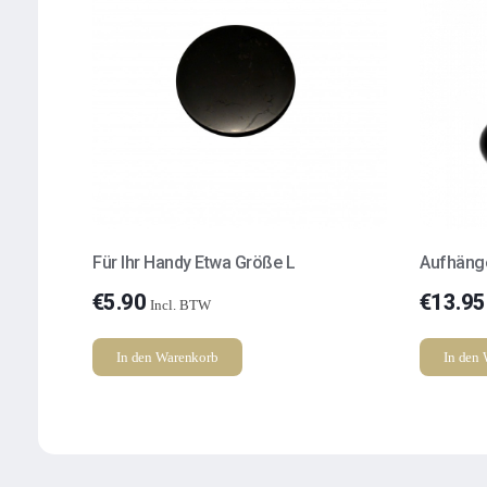
Für Ihr Handy Etwa Größe L
Aufhänge
€
5.90
€
13.95
Incl. BTW
In den Warenkorb
In den