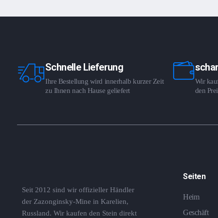
Schnelle Lieferung
schar
Ihre Bestellung wird innerhalb kurzer Zeit
Wir kauf
zu Ihnen nach Hause geliefert
den Prei
Seiten
Seit 2012 sind wir offizieller Händler
Heim
der Zazonginsky-Mine in Karelien,
Geschäft
Russland. Wir kaufen den Stein direkt