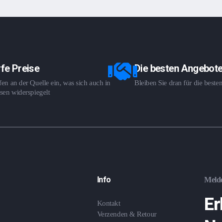
fe Preise
Die besten Angebot
en an der Quelle ein, was sich auch in
Bleiben Sie dran für die best
sen widerspiegelt
Info
Melde
Er
Kontakt
Verzenden & Retour