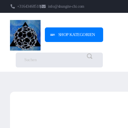
+31643468518
info@shungite-chi.com
SHOP KATEGORIEN
Shungite-Chi | Groothandel
Echte Shungite Edel uit Karelie