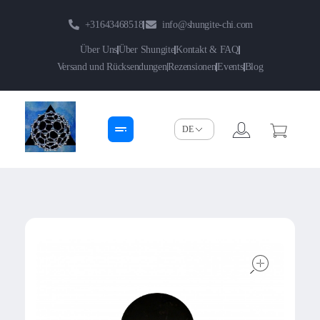
+31643468518
info@shungite-chi.com
Über Uns
Über Shungite
Kontakt & FAQ
Versand und Rücksendungen
Rezensionen
Events
Blog
Shungite-Chi | Groothandel
Echte Shungite Edel uit Karelie
open