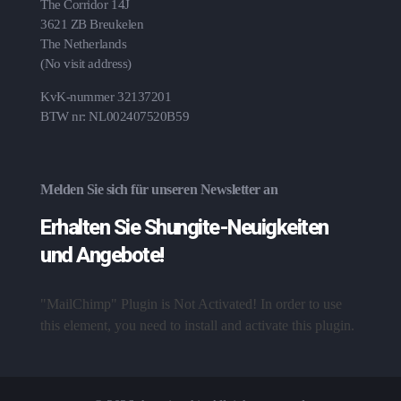
The Corridor 14J
3621 ZB Breukelen
The Netherlands
(No visit address)
KvK-nummer 32137201
BTW nr: NL002407520B59
Melden Sie sich für unseren Newsletter an
Erhalten Sie Shungite-Neuigkeiten
und Angebote!
"MailChimp" Plugin is Not Activated!
In order to use
this element, you need to install and activate this plugin.