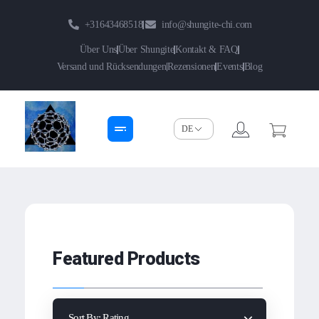
+31643468518
info@shungite-chi.com
Über Uns
Über Shungite
Kontakt & FAQ
Versand und Rücksendungen
Rezensionen
Events
Blog
Shungite-Chi | Groothandel
Echte Shungite Edel uit Karelie
Featured Products
Sort By:
Rating