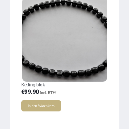
Ketting blok
€
99.90
Incl. BTW
In den Warenkorb