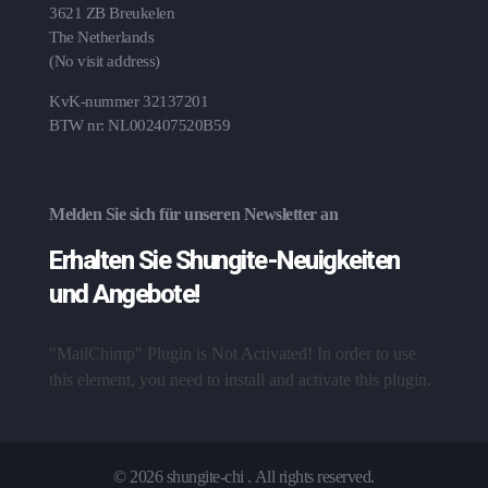
3621 ZB Breukelen
The Netherlands
(No visit address)
KvK-nummer 32137201
BTW nr: NL002407520B59
Melden Sie sich für unseren Newsletter an
Erhalten Sie Shungite-Neuigkeiten
und Angebote!
"MailChimp" Plugin is Not Activated!
In order to use
this element, you need to install and activate this plugin.
© 2026 shungite-chi . All rights reserved.