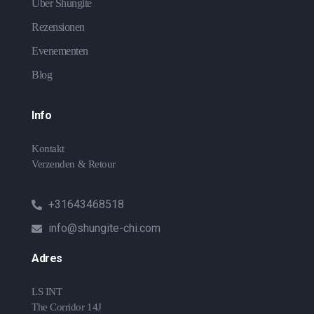
Über Shungite
Rezensionen
Evenementen
Blog
Info
Kontakt
Verzenden & Retour
+31643468518
info@shungite-chi.com
Adres
LS INT
The Corridor 14J