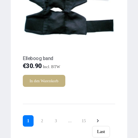
Elleboog band
€
30.90
Incl. BTW
In den Warenkorb
1
2
3
...
15
Last