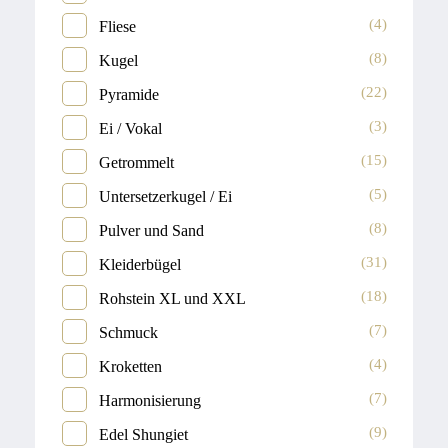
(4)
Fliese
(8)
Kugel
(22)
Pyramide
(3)
Ei / Vokal
(15)
Getrommelt
(5)
Untersetzerkugel / Ei
(8)
Pulver und Sand
(31)
Kleiderbügel
(18)
Rohstein XL und XXL
(7)
Schmuck
(4)
Kroketten
(7)
Harmonisierung
(9)
Edel Shungiet