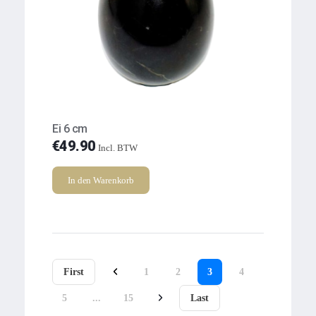
Ei 6 cm
€
49.90
Incl. BTW
In den Warenkorb
First
1
2
3
4
5
...
15
Last