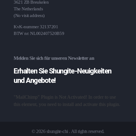
3621 ZB Breukelen
The Netherlands
(No visit address)
KvK-nummer 32137201
BTW nr: NL002407520B59
Melden Sie sich für unseren Newsletter an
Erhalten Sie Shungite-Neuigkeiten
und Angebote!
"MailChimp" Plugin is Not Activated!
In order to use
this element, you need to install and activate this plugin.
© 2026 shungite-chi . All rights reserved.