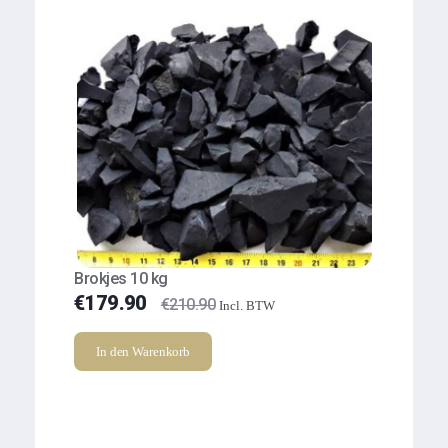
Brokjes 10 kg
€
179.90
€
210.90
Incl. BTW
In den Warenkorb