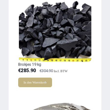
Brokjes 19 kg
€
285.90
€
304.90
Incl. BTW
In den Warenkorb