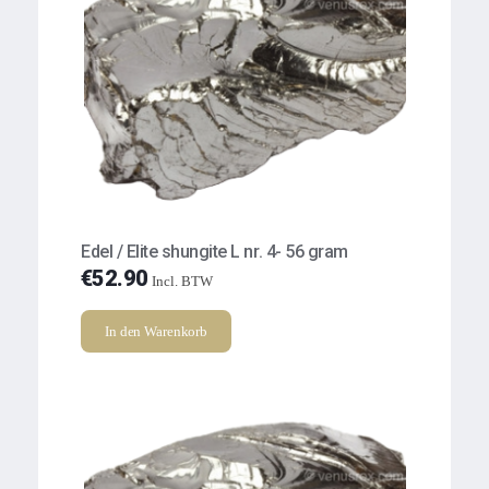
Edel / Elite shungite L nr. 4- 56 gram
€
52.90
Incl. BTW
In den Warenkorb