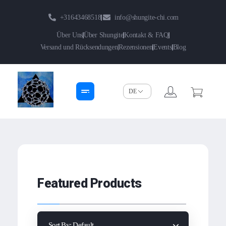
+31643468518
info@shungite-chi.com
Über Uns
Über Shungite
Kontakt & FAQ
Versand und Rücksendungen
Rezensionen
Events
Blog
Shungite-Chi | Groothandel
Echte Shungite Edel uit Karelie
Featured Products
Sort By:
Default